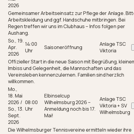
2026
Gemeinsamer Arbeitseinsatz zur Pflege der Anlage. Bit
Arbeitskleidung und ggf. Handschuhe mitbringen. Bei
Regen treffen wir uns im Clubhaus – Infos folgen per
Aushang.
So., 19.
14:00
Anlage TSC
Apr.
Saisoneröffnung
Uhr
Viktoria
2026
Offizieller Start in die neue Saison mit Begrüßung, kleine
Imbiss und Gelegenheit, die Mannschaften und das
Vereinsleben kennenzulernen. Familien sind herzlich
willkommen.
Mo.,
18. Mai
Elbinselcup
Anlage TSC
2026 /
08:00
Wilhelmsburg 2026 –
Viktoria + SV
So., 13.
Uhr
Anmeldung noch bis 17.
Wilhelmsburg
Sept.
Mai!
2026
Die Wilhelmsburger Tennisvereine ermitteln wieder ihre