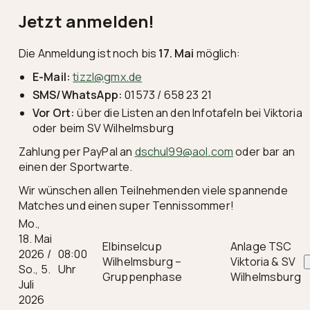
Jetzt anmelden!
Die Anmeldung ist noch bis
17. Mai
möglich:
E-Mail:
tizzl@gmx.de
SMS/WhatsApp:
01573 / 658 23 21
Vor Ort:
über die Listen an den Infotafeln bei Viktoria
oder beim SV Wilhelmsburg
Zahlung per PayPal an
dschul99@aol.com
oder bar an
einen der Sportwarte.
Wir wünschen allen Teilnehmenden viele spannende
Matches und einen super Tennissommer!
Mo.,
18. Mai
Elbinselcup
Anlage TSC
2026 /
08:00
Wilhelmsburg –
Viktoria & SV
So., 5.
Uhr
Gruppenphase
Wilhelmsburg
Juli
2026