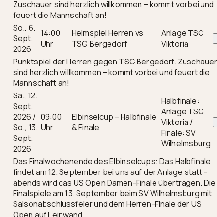
Zuschauer sind herzlich willkommen – kommt vorbei und
feuert die Mannschaft an!
So., 6.
14:00
Heimspiel Herren vs
Anlage TSC
Sept.
Uhr
TSG Bergedorf
Viktoria
2026
Punktspiel der Herren gegen TSG Bergedorf. Zuschaue
sind herzlich willkommen – kommt vorbei und feuert die
Mannschaft an!
Sa., 12.
Halbfinale:
Sept.
Anlage TSC
2026 /
09:00
Elbinselcup – Halbfinale
Viktoria /
So., 13.
Uhr
& Finale
Finale: SV
Sept.
Wilhelmsburg
2026
Das Finalwochenende des Elbinselcups: Das Halbfinale
findet am 12. September bei uns auf der Anlage statt –
abends wird das US Open Damen-Finale übertragen. Die
Finalspiele am 13. September beim SV Wilhelmsburg mit
Saisonabschlussfeier und dem Herren-Finale der US
Open auf Leinwand.