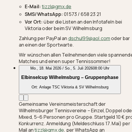
E-Mail:
tizzl@gmx.de
SMS/WhatsApp:
01573 / 658 23 21
Vor Ort:
über die Listen an den Infotafeln bei
Viktoria oder beim SV Wilhelmsburg
Zahlung per PayPal an
dschul99@aol.com
oder bar
an einen der Sportwarte.
Wir wünschen allen Teilnehmenden viele spannend
Matches und einen super Tennissommer!
Mo., 18. Mai 2026 / So., 5. Juli 2026
08:00 Uhr
Elbinselcup Wilhelmsburg – Gruppenphase
Ort:
Anlage TSC Viktoria & SV Wilhelmsburg
Gemeinsame Vereinsmeisterschaft der
Wilhelmsburger Tennisvereine – Einzel, Doppel ode
Mixed, 5–6 Personen pro Gruppe. Startgeld 10 € pr
Konkurrenz. Anmeldung (Meldeschluss 17. Mai) per
Mail an
tizzl@gmx.de
, per WhatsApp an