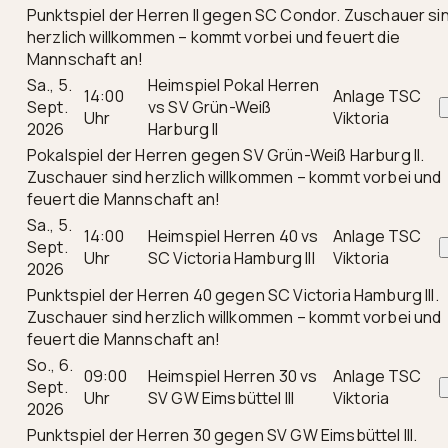
Punktspiel der Herren II gegen SC Condor. Zuschauer si
herzlich willkommen – kommt vorbei und feuert die
Mannschaft an!
Sa., 5.
Heimspiel Pokal Herren
14:00
Anlage TSC
Sept.
vs SV Grün-Weiß
Uhr
Viktoria
2026
Harburg II
Pokalspiel der Herren gegen SV Grün-Weiß Harburg II.
Zuschauer sind herzlich willkommen – kommt vorbei und
feuert die Mannschaft an!
Sa., 5.
14:00
Heimspiel Herren 40 vs
Anlage TSC
Sept.
Uhr
SC Victoria Hamburg III
Viktoria
2026
Punktspiel der Herren 40 gegen SC Victoria Hamburg III.
Zuschauer sind herzlich willkommen – kommt vorbei und
feuert die Mannschaft an!
So., 6.
09:00
Heimspiel Herren 30 vs
Anlage TSC
Sept.
Uhr
SV GW Eimsbüttel III
Viktoria
2026
Punktspiel der Herren 30 gegen SV GW Eimsbüttel III.