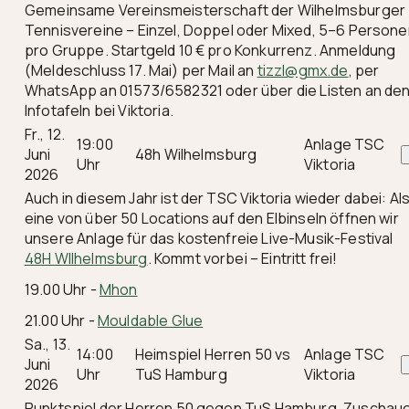
Gemeinsame Vereinsmeisterschaft der Wilhelmsburger
Tennisvereine – Einzel, Doppel oder Mixed, 5–6 Person
pro Gruppe. Startgeld 10 € pro Konkurrenz. Anmeldung
(Meldeschluss 17. Mai) per Mail an
tizzl@gmx.de
, per
WhatsApp an 01573/6582321 oder über die Listen an de
Infotafeln bei Viktoria.
Fr., 12.
19:00
Anlage TSC
Juni
48h Wilhelmsburg
Uhr
Viktoria
2026
Auch in diesem Jahr ist der TSC Viktoria wieder dabei: Al
eine von über 50 Locations auf den Elbinseln öffnen wir
unsere Anlage für das kostenfreie Live-Musik-Festival
48H WIlhelmsburg
. Kommt vorbei – Eintritt frei!
19.00 Uhr -
Mhon
21.00 Uhr -
Mouldable Glue
Sa., 13.
14:00
Heimspiel Herren 50 vs
Anlage TSC
Juni
Uhr
TuS Hamburg
Viktoria
2026
Punktspiel der Herren 50 gegen TuS Hamburg. Zuschau